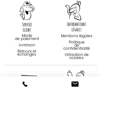
Informations
Service
légales
client
Mode
Mentions légales
de paiemen
t
Politique
Livraison
de
confidentialité
Retours et
échanges
Utilisation de
cookies
Contact
Qui sommes-
nous...
09 75 67 59 82
Création
contact@tootoons.fr
Française
Notre
Nos horaires
philosophie