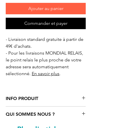
Ajouter au panier
Commander et payer
- Livraison standard gratuite à partir de
49€ d'achats.
- Pour les livraisons MONDIAL RELAIS,
le point relais le plus proche de votre
adresse sera automatiquement
sélectionné.
En savoir plus
.
INFO PRODUIT
Tasse/mug
«vintage» avec motifs
QUI SOMMES NOUS ?
cartoonsirènes
Tootoons
, en acier
inoxydable émaillée blanche avec
Tootoons
est un univers coloré rempli