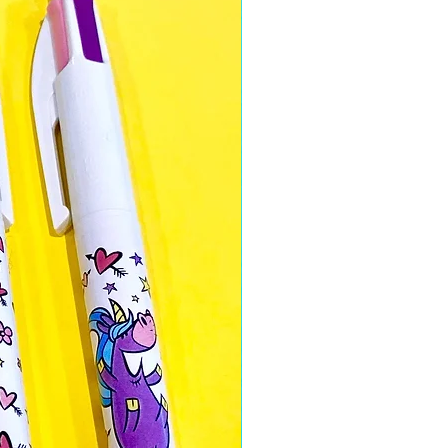
sont fabriqués sur place et
 dans notre atelier à Vienne en
tionnons soigneusement nos
miter l'empreinte carbone et le
p de nos textiles sont en
llaborons avec une couturière
s produits.
 mieux nos
tee-shirts Tootoons
,
 lavage à l'envers à 30°C, ainsi
l'envers.