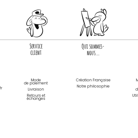
Service
Qui sommes-
client
nous...
Mode
Création Française
M
de paiemen
t
Notre philosophie
fr
Livraison
d
Retours et
Uti
échanges