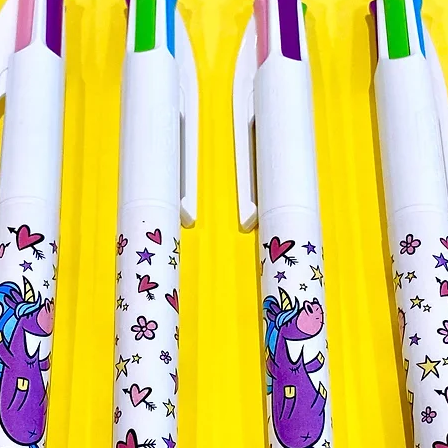
Tous nos produits 
imprimés à la main
Isère. Nous sélec
produits afin de li
plastique, beaucou
coton bio. Nous co
locale sur plusieur
Pour conserver au
nous conseillons un
qu'un repassage à 