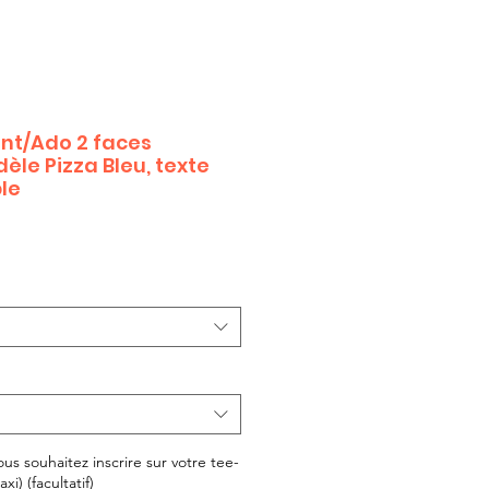
ant/Ado 2 faces
èle Pizza Bleu, texte
le
us souhaitez inscrire sur votre tee-
xi) (facultatif)