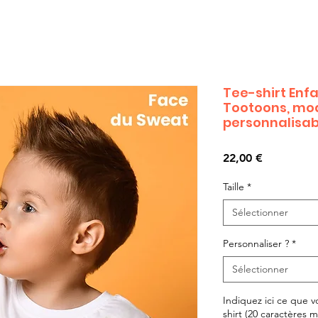
Tee-shirt Enf
Tootoons, mod
personnalisab
Prix
22,00 €
Taille
*
Sélectionner
Personnaliser ?
*
Sélectionner
Indiquez ici ce que vo
shirt (20 caractères ma