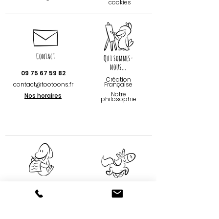
cookies
Contact
Qui sommes-
nous...
09 75 67 59 82
Création
contact@tootoons.fr
Française
Notre
Nos horaires
philosophie
Conditions
NOUS SUIVRE...
générales
Conditions
générales