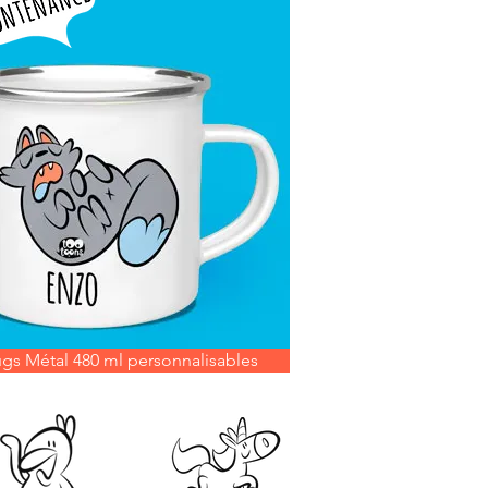
gs Métal 480 ml personnalisables