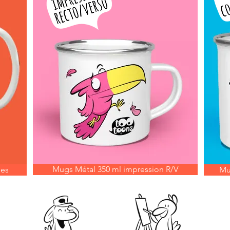
Mugs Métal 350 ml impression R/V
les
Mu