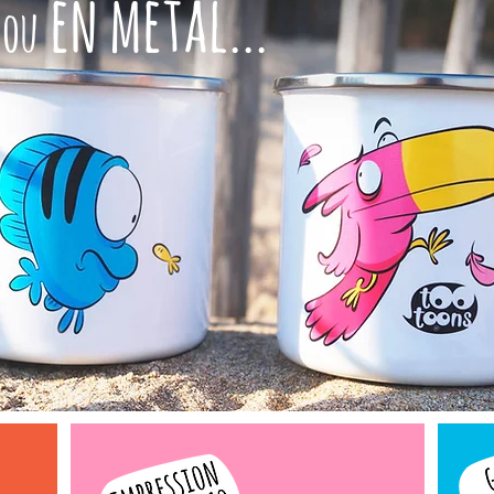
e
en métal...
ou
!