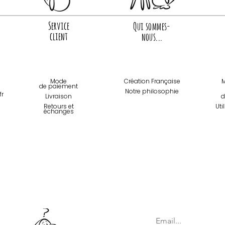
Service
Qui sommes-
client
nous...
Mode
Création Française
M
de paiemen
t
Notre philosophie
fr
Livraison
d
Retours et
Uti
échanges
Inscription à la News