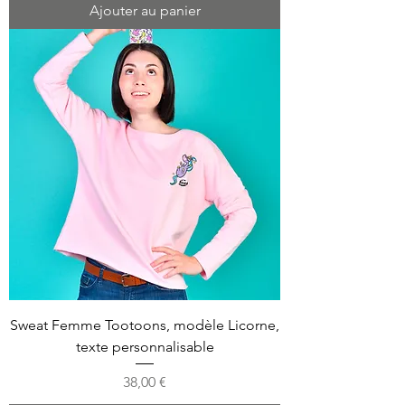
Ajouter au panier
Sweat Femme Tootoons, modèle Licorne,
texte personnalisable
Prix
38,00 €