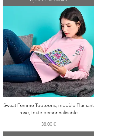
Sweat Femme Tootoons, modèle Flamant
rose, texte personnalisable
Prix
38,00 €