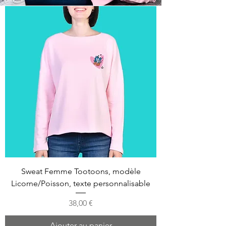
Sweat Femme Tootoons, modèle
Licorne/Poisson, texte personnalisable
Prix
38,00 €
Ajouter au panier