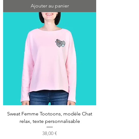
Ajouter au panier
Sweat Femme Tootoons, modèle Chat
relax, texte personnalisable
Prix
38,00 €