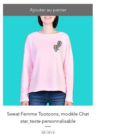
Ajouter au panier
Sweat Femme Tootoons, modèle Chat
star, texte personnalisable
Prix
38,00 €