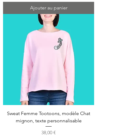
Ajouter au panier
Sweat Femme Tootoons, modèle Chat
mignon, texte personnalisable
Prix
38,00 €