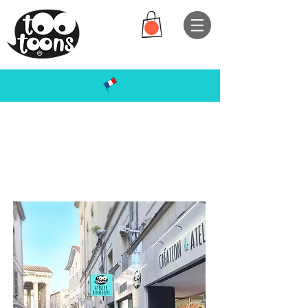
ght
Les modes
de
fabricatio
n