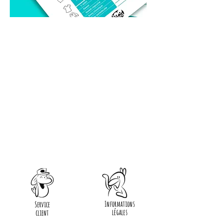
Nos Références
Informations
Service
légales
client