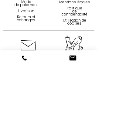
Mode
Mentions légales
de paiemen
t
Politique
Livraison
de
confidentialité
Retours et
échanges
Utilisation de
cookies
Contact
Qui sommes-
nous...
09 75 67 59 82
Création
contact@tootoons.fr
Française
Notre
Nos horaires
philosophie