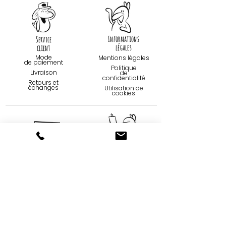
Informations
Service
légales
client
Mode
Mentions légales
de paiemen
t
Politique
Livraison
de
confidentialité
Retours et
échanges
Utilisation de
cookies
Contact
Qui sommes-
nous...
09 75 67 59 82
Création
contact@tootoons.fr
Française
Notre
Nos horaires
philosophie