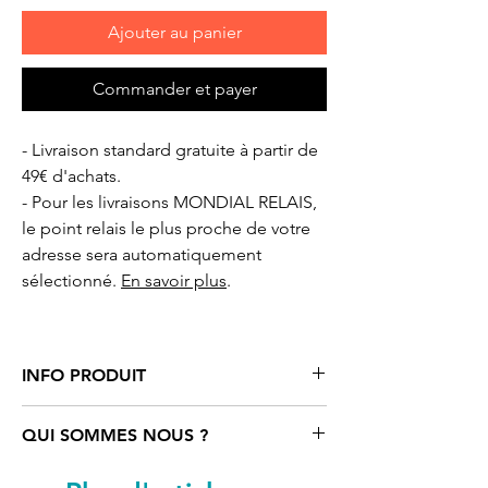
Ajouter au panier
Commander et payer
- Livraison standard gratuite à partir de
49€ d'achats.
- Pour les livraisons MONDIAL RELAIS,
le point relais le plus proche de votre
adresse sera automatiquement
sélectionné.
En savoir plus
.
INFO PRODUIT
Tasse/mug
«vintage» avec motifs
QUI SOMMES NOUS ?
cartoon oiseaux
Tootoons
, en acier
inoxydable émaillée blanche avec
Tootoons
est un univers coloré rempli