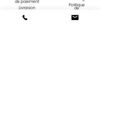
de paiemen
t
Politique
Livraison
de
confidentialité
Retours et
échanges
Utilisation de
cookies
Contact
Qui sommes-
nous...
09 75 67 59 82
Création
contact@tootoons.fr
Française
Notre
Nos horaires
philosophie
Conditions
NOUS SUIVRE...