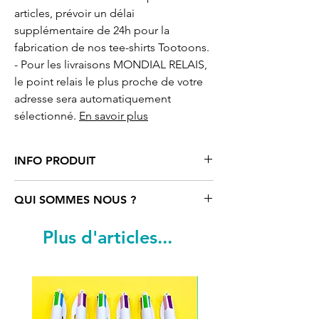
articles, prévoir un délai
supplémentaire de 24h pour la
fabrication de nos tee-shirts Tootoons.
- Pour les livraisons MONDIAL RELAIS,
le point relais le plus proche de votre
adresse sera automatiquement
sélectionné.
En savoir plus
INFO PRODUIT
Tee-shirt
homme 2 faces motif cartoon
QUI SOMMES NOUS ?
Pizza Bleu
Tootoons
, 100% coton semi-
peigné Ringspun. Bande de propreté
Tootoons
est un univers coloré rempli
Plus d'articles...
au col. Col avec bord côte élasthanne.
de personnages funs et parfois un peu
STYLE Manches courtes, coupé cousu,
«déjantés». Ils sont nés de
coupe ajustée.
l’imagination d’une artiste française qui
Impression Recto/Verso.
navigue entre Paris, Vienne et le reste
Création originale réalisée par notre
du monde. Découvrez notre univers et