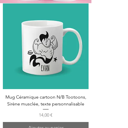
Mug Céramique cartoon N/B Tootoons,
Sirène musclée, texte personnalisable
Prix
14,00 €
Ajouter au panier