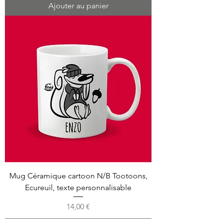
Ajouter au panier
Mug Céramique cartoon N/B Tootoons,
Ecureuil, texte personnalisable
Prix
14,00 €