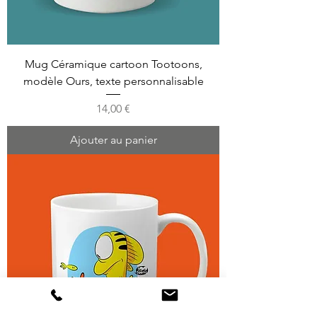
Mug Céramique cartoon Tootoons,
modèle Ours, texte personnalisable
Prix
14,00 €
Ajouter au panier