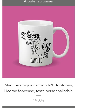
Ajouter au panier
Mug Céramique cartoon N/B Tootoons,
Licorne fonceuse, texte personnalisable
Prix
14,00 €