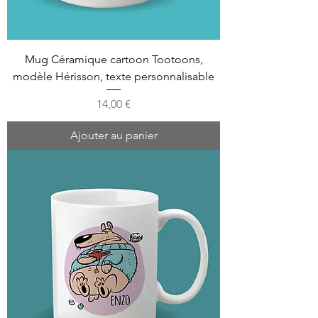
Mug Céramique cartoon Tootoons,
modèle Hérisson, texte personnalisable
Prix
14,00 €
Ajouter au panier