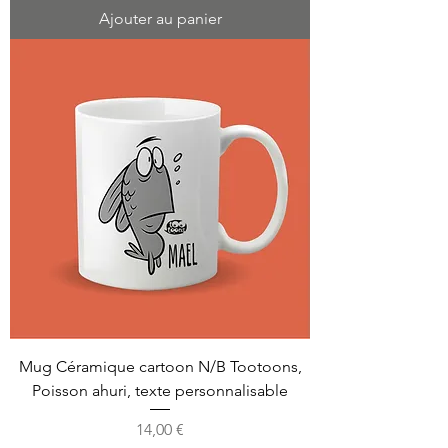
Ajouter au panier
Mug Céramique cartoon N/B Tootoons,
Poisson ahuri, texte personnalisable
Prix
14,00 €