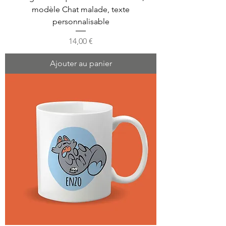
modèle Chat malade, texte
personnalisable
Prix
14,00 €
Ajouter au panier