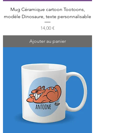
Mug Céramique cartoon Tootoons,
modèle Dinosaure, texte personnalisable
Prix
14,00 €
Ajouter au panier