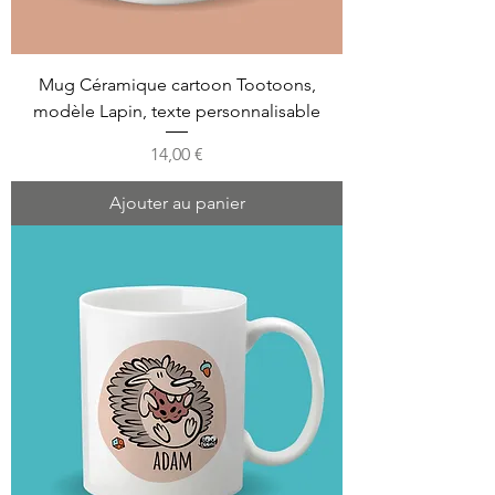
Mug Céramique cartoon Tootoons,
modèle Lapin, texte personnalisable
Prix
14,00 €
Ajouter au panier