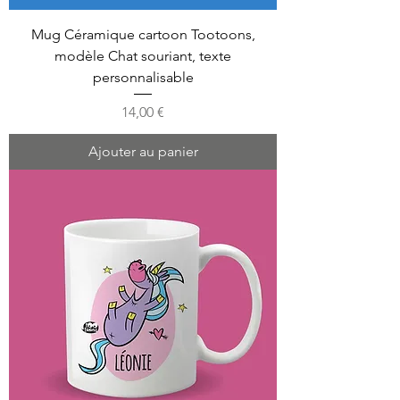
Mug Céramique cartoon Tootoons,
modèle Chat souriant, texte
personnalisable
Prix
14,00 €
Ajouter au panier