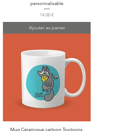
personnalisable
Prix
14,00 €
Ajouter au panier
Mug Céramique cartoon Tootoons,