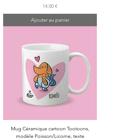
Prix
14,00 €
Ajouter au panier
Mug Céramique cartoon Tootoons,
modèle Poisson/Licorne, texte