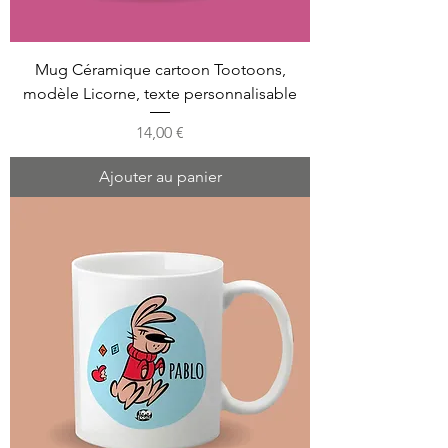
Mug Céramique cartoon Tootoons,
modèle Licorne, texte personnalisable
Prix
14,00 €
Ajouter au panier