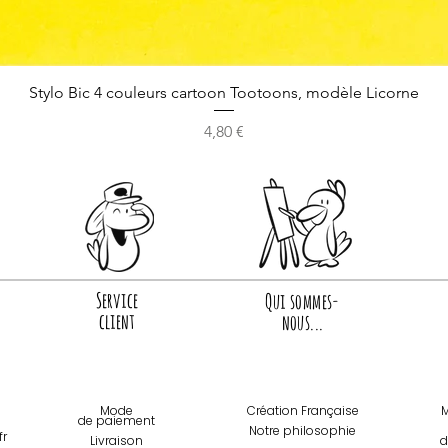
Stylo Bic 4 couleurs cartoon Tootoons, modèle Licorne
Prix
4,80 €
Service
Qui sommes-
client
nous...
Mode
Création Française
M
de paiemen
t
Notre philosophie
fr
Livraison
d