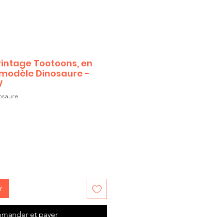
intage Tootoons, en
 modèle Dinosaure -
V
osaure
r
mander et payer