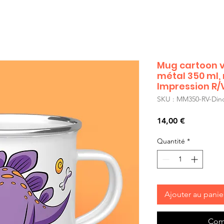
Mug cartoon v
métal 350 ml,
Impression R/
SKU : MM350-RV-Din
Prix
14,00 €
Quantité
*
Ajouter au panie
Com