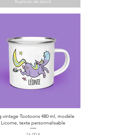
Rupture de stock
 vintage Tootoons 480 ml, modèle
Licorne, texte personnalisable
Prix
16,00 €