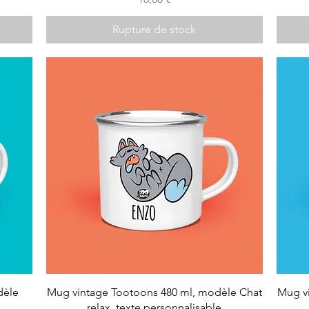
Rupture de stock
dèle
Mug vintage Tootoons 480 ml, modèle Chat
Mug v
relax, texte personnalisable