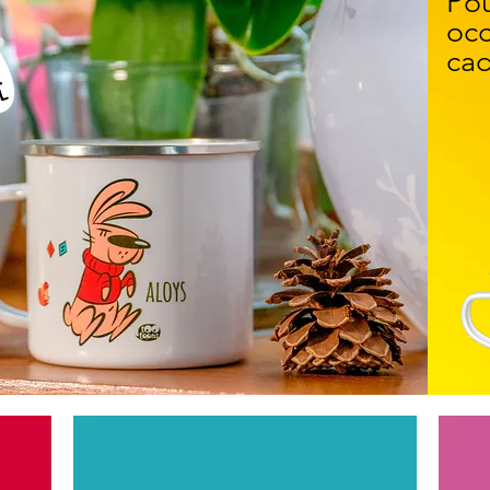
Pou
occ
cad
tages 480 ml
 et