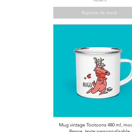
Rupture de stock
Mug vintage Tootoons 480 ml, mo
Renne, texte personnalisable