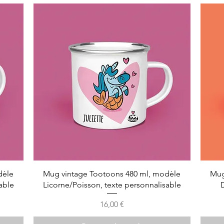
dèle
Mug vintage Tootoons 480 ml, modèle
Mug
able
Licorne/Poisson, texte personnalisable
Prix
16,00 €