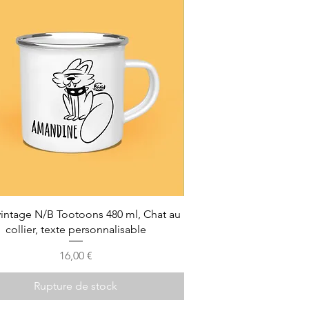
intage N/B Tootoons 480 ml, Chat au
collier, texte personnalisable
Prix
16,00 €
Rupture de stock