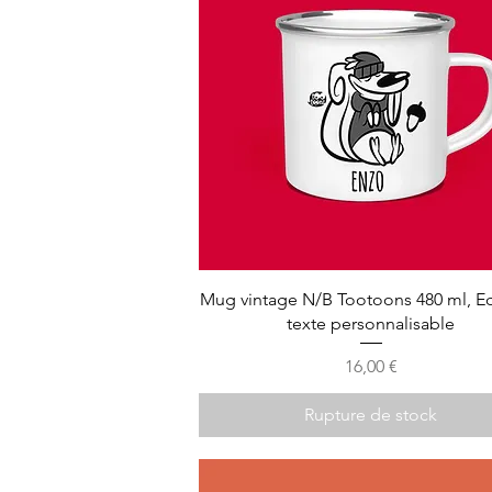
Mug vintage N/B Tootoons 480 ml, Ec
texte personnalisable
Prix
16,00 €
Rupture de stock