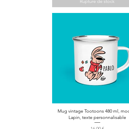
Rupture de stock
Mug vintage Tootoons 480 ml, mo
Lapin, texte personnalisable
Prix
16,00 €