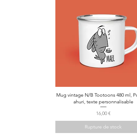
Mug vintage N/B Tootoons 480 ml, P
ahuri, texte personnalisable
Prix
16,00 €
Rupture de stock