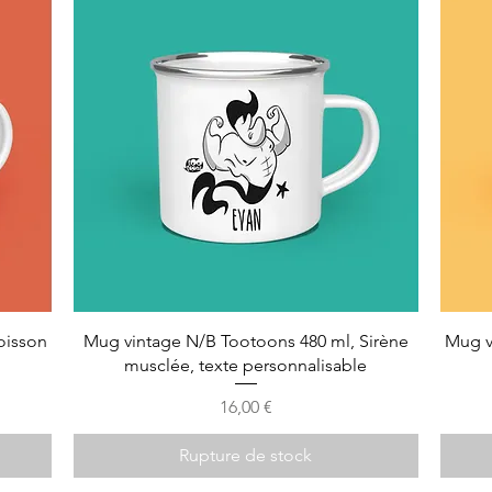
oisson
Mug vintage N/B Tootoons 480 ml, Sirène
Mug v
musclée, texte personnalisable
Prix
16,00 €
Rupture de stock