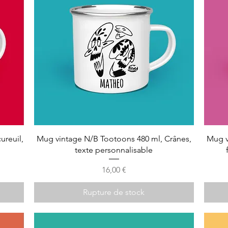
ureuil,
Mug vintage N/B Tootoons 480 ml, Crânes,
Mug v
texte personnalisable
Prix
16,00 €
Rupture de stock