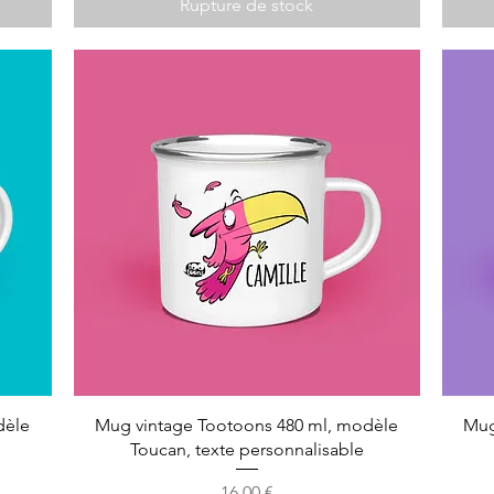
Rupture de stock
dèle
Mug vintage Tootoons 480 ml, modèle
Mug
Toucan, texte personnalisable
Prix
16,00 €