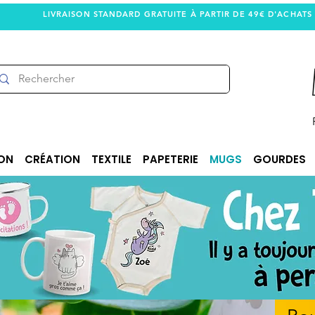
LIVRAISON STANDARD GRATUITE À PARTIR DE 49€ D'ACHATS
ON
CRÉATION
TEXTILE
PAPETERIE
MUGS
GOURDES