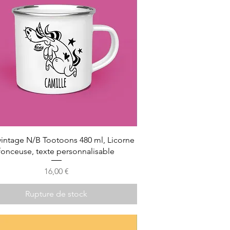
intage N/B Tootoons 480 ml, Licorne
fonceuse, texte personnalisable
Prix
16,00 €
Rupture de stock