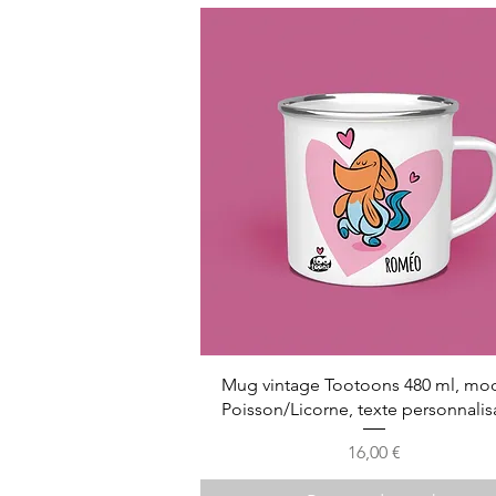
Mug vintage Tootoons 480 ml, mo
Poisson/Licorne, texte personnalis
Prix
16,00 €