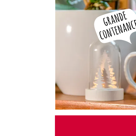
Nos Mugs Vin
Moderne, eco-responsable
personnalisable !