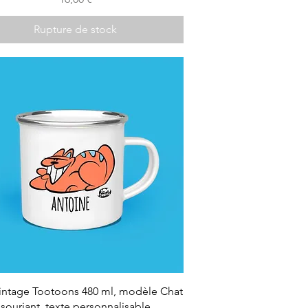
Rupture de stock
intage Tootoons 480 ml, modèle Chat
souriant, texte personnalisable