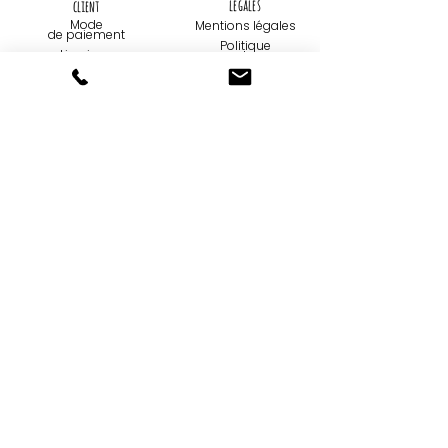
légales
client
Mode
Mentions légales
de paiemen
t
Politique
Livraison
de
confidentialité
Retours et
échanges
Utilisation de
cookies
Contact
Qui sommes-
nous...
09 75 67 59 82
Création
contact@tootoons.fr
Française
Notre
Nos horaires
philosophie