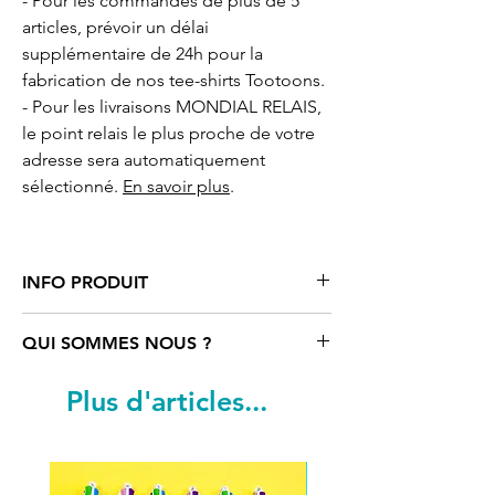
- Pour les commandes de plus de 5
articles, prévoir un délai
supplémentaire de 24h pour la
fabrication de nos tee-shirts Tootoons.
- Pour les livraisons MONDIAL RELAIS,
le point relais le plus proche de votre
adresse sera automatiquement
sélectionné.
En savoir plus
.
INFO PRODUIT
Tee-shirt
femme 2 faces motif cartoon
QUI SOMMES NOUS ?
Pizza Bleu
Tootoons
, coupe homme.
Col rond, 100% coton semi-peigné
Tootoons
est un univers coloré rempli
Plus d'articles...
Ringspun. Bande de propreté au col.
de personnages funs et parfois un peu
Col avec bord côte élasthanne. STYLE
«déjantés». Ils sont nés de
Manches courtes, coupé cousu, coupe
l’imagination d’une artiste française qui
ajustée.
navigue entre Paris, Vienne et le reste