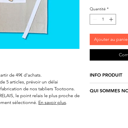
Quantité
*
Ajouter au panie
Com
artir de 49€ d'achats.
INFO PRODUIT
 5 articles, prévoir un délai
Tablier
enfant et ad
fabrication de nos tabliers Tootoons.
QUI SOMMES NO
Tootoons
. Modèle
ELAIS, le point relais le plus proche de
et lin naturel. For
Tootoons
est un un
ement sélectionné.
En savoir plus
.
poche ventrale car
personnages funs e
Création originale 
Ils sont nés de l’i
de Christen.
française qui navig
Tous nos produits 