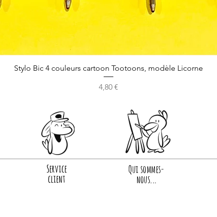
Stylo Bic 4 couleurs cartoon Tootoons, modèle Licorne
Prix
4,80 €
Service
Qui sommes-
client
nous...