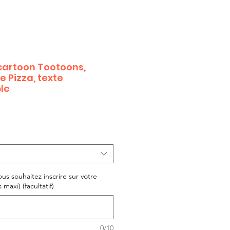
 cartoon Tootoons,
 Pizza, texte
le
ous souhaitez inscrire sur votre
 maxi) (facultatif)
0/10