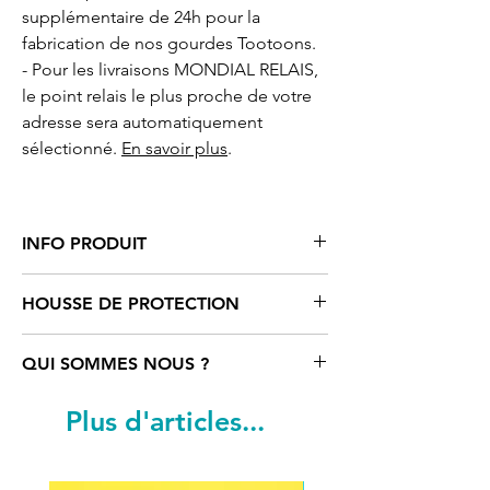
supplémentaire de 24h pour la
fabrication de nos gourdes Tootoons.
- Pour les livraisons MONDIAL RELAIS,
le point relais le plus proche de votre
adresse sera automatiquement
sélectionné.
En savoir plus
.
INFO PRODUIT
Gourde/Bouteille
«vintage» motifs
HOUSSE DE PROTECTION
cartoon Licorne fonceuse noir et blanc
Tootoons
en acier inoxydable 18/8,
Pour chaque
gourde Tootoons
QUI SOMMES NOUS ?
ISOTHERME, à double paroi, pour
achetée, une housse stylée et colorée
boisson chaude ou froide. Bouchon en
offerte !
Tootoons
est un univers coloré rempli
Plus d'articles...
bambou, finition brillante. Le joint
4 choix de couleur :
de personnages funs et parfois un peu
silicone garantit une étanchéité
- Bleu
«déjantés». Ils sont nés de
parfaite.
- Rose pâle
l’imagination d’une artiste française qui