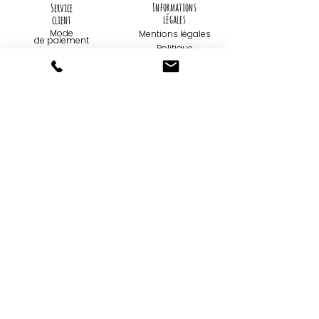
Informations
Service
légales
client
Mode
Mentions légales
de paiemen
t
Politique
Livraison
de
confidentialité
Retours et
échanges
Utilisation de
cookies
Contact
Qui sommes-
nous...
09 75 67 59 82
Création
contact@tootoons.fr
Française
Notre
Nos horaires
philosophie