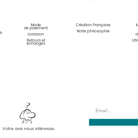
Mode
Création Française
M
de paiemen
t
Notre philosophie
fr
Livraison
d
Retours et
Uti
échanges
Inscription à la News
Votre avis nous intéresse...