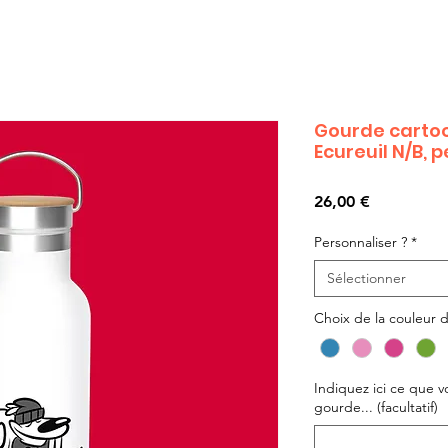
Gourde carto
Ecureuil N/B, 
Prix
26,00 €
Personnaliser ?
*
Sélectionner
Choix de la couleur 
Indiquez ici ce que v
gourde... (facultatif)