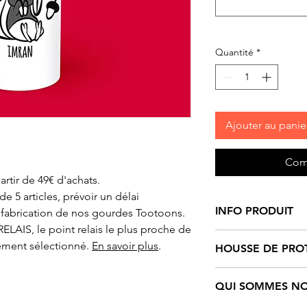
Quantité
*
Ajouter au panie
Com
artir de 49€ d'achats.
 5 articles, prévoir un délai
INFO PRODUIT
 fabrication de nos gourdes Tootoons.
ELAIS, le point relais le plus proche de
Gourde/Bouteille «
ement sélectionné.
En savoir plus
.
HOUSSE DE PRO
Ecureuil noir et bl
inoxydable 18/8, 
Pour chaque gourd
QUI SOMMES NO
pour boisson chau
et colorée offerte 
bambou, finition bri