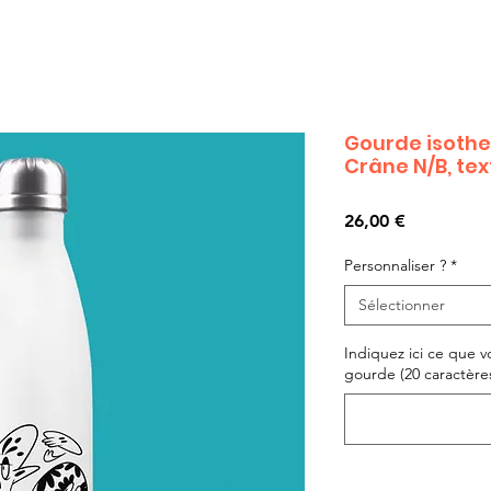
Gourde isothe
Crâne N/B, te
Prix
26,00 €
Personnaliser ?
*
Sélectionner
Indiquez ici ce que v
gourde (20 caractères 