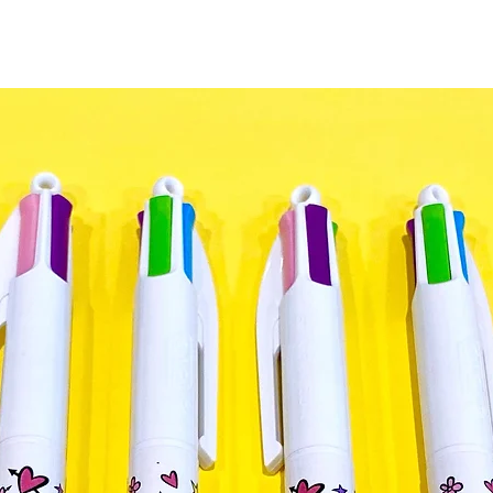
Tous nos produits 
faites-vous plaisir 
imprimés à la main
sélectionnés avec s
Isère. Nous sélec
respect de notre pl
produits afin de li
body en coton bio
plastique.
métal et bambou
..
Pour conserver au
Une naissance, un a
nous conseillons u
plaisir ? Pensez
To