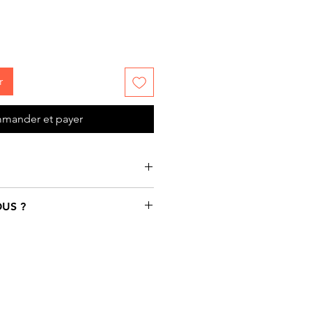
r
mander et payer
otif cartoon Crâne noir et
US ?
al isotherme en Inox, double-
s, très étanche.
ivers coloré rempli de
, diamètre : 6,5 cm
t parfois un peu «déjantés».
ml
magination d’une artiste
réalisée par notre artiste Léane
ue entre Paris, Vienne et le
couvrez notre univers et