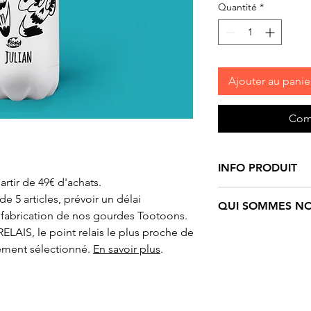
Quantité
*
Ajouter au panie
Com
INFO PRODUIT
artir de 49€ d'achats.
Gourde/Bouteille
m
 5 articles, prévoir un délai
QUI SOMMES NO
blanc
Tootoons
mét
 fabrication de nos gourdes Tootoons.
paroi. Bouchon à vi
ELAIS, le point relais le plus proche de
Tootoons
est un un
- Hauteur : 27,5 cm
ement sélectionné.
En savoir plus
.
personnages funs e
Contenance : 500 
Ils sont nés de l’i
Création originale 
française qui navig
de Christen.
reste du monde. Dé