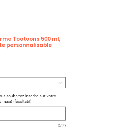
rme Tootoons 500 ml,
xte personnalisable
ous souhaitez inscrire sur votre
maxi) (facultatif)
0/20