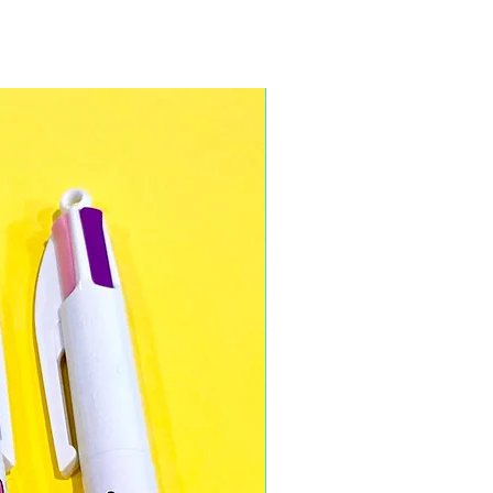
sont fabriqués sur place et
à travers nos produits
 dans notre atelier à Vienne en
oin pour leur qualité et le
tionnons soigneusement nos
anète : tee-shirts, tote-bags et
miter l'empreinte carbone et le
, carnets, mugs et
gourdes en
.
 mieux votre gourde
Tootoons
,
nniversaire, une envie de faire
n lavage à la main.
otoons
!