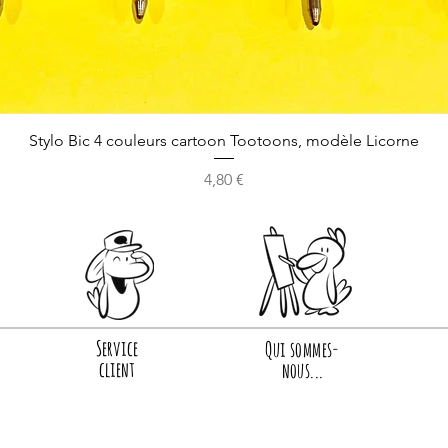
Stylo Bic 4 couleurs cartoon Tootoons, modèle Licorne
Prix
4,80 €
Service
Qui sommes-
client
nous...