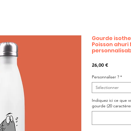
Gourde isothe
Poisson ahuri 
personnalisab
Prix
26,00 €
Personnaliser ?
*
Sélectionner
Indiquez ici ce que v
gourde (20 caractères 