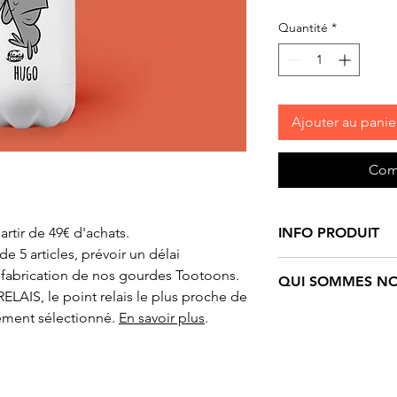
Quantité
*
Ajouter au panie
Com
artir de 49€ d'achats.
INFO PRODUIT
 5 articles, prévoir un délai
Gourde/Bouteille
m
 fabrication de nos gourdes Tootoons.
QUI SOMMES NO
noir et blanc
Toot
ELAIS, le point relais le plus proche de
double-paroi. Bouc
Tootoons
est un un
ement sélectionné.
En savoir plus
.
- Hauteur : 27,5 cm
personnages funs e
Contenance : 500 
Ils sont nés de l’i
Création originale 
française qui navig
de Christen.