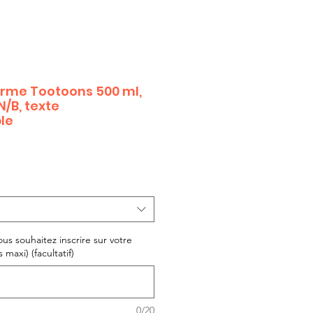
rme Tootoons 500 ml,
N/B, texte
le
ous souhaitez inscrire sur votre
maxi) (facultatif)
0/20