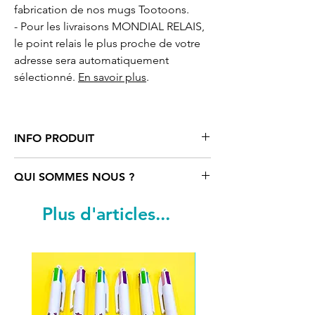
fabrication de nos mugs Tootoons.
- Pour les livraisons MONDIAL RELAIS,
le point relais le plus proche de votre
adresse sera automatiquement
sélectionné.
En savoir plus
.
INFO PRODUIT
Mug/tasse
céramique motif cartoon
QUI SOMMES NOUS ?
Chat souriant
Tootoons
. Contenance
350 ml.
Tootoons
est un univers coloré rempli
Plus d'articles...
Dimensions : hauteur : 9,5 cm Diamètre
de personnages funs et parfois un peu
: 8 cm.
«déjantés». Ils sont nés de
Création originale réalisée par notre
l’imagination d’une artiste française qui
artiste Léane de Christen.
navigue entre Paris, Vienne et le reste
Tous nos produits sont fabriqués sur
du monde. Découvrez notre univers et
place et imprimés à la main dans notre
faites-vous plaisir à travers nos produits