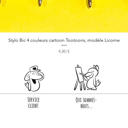
Stylo Bic 4 couleurs cartoon Tootoons, modèle Licorne
Prix
4,80 €
Service
Qui sommes-
client
nous...