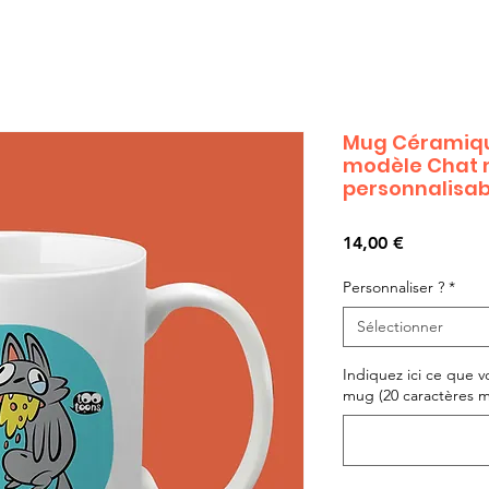
Mug Céramiqu
modèle Chat 
personnalisab
Prix
14,00 €
Personnaliser ?
*
Sélectionner
Indiquez ici ce que v
mug (20 caractères max