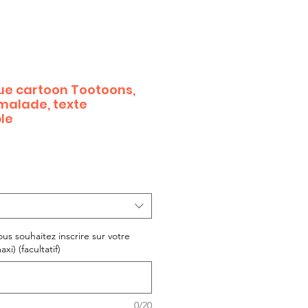
e cartoon Tootoons,
malade, texte
le
ous souhaitez inscrire sur votre
i) (facultatif)
0/20