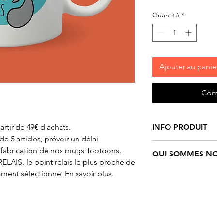
Quantité
*
Ajouter au panie
Com
artir de 49€ d'achats.
INFO PRODUIT
 5 articles, prévoir un délai
Mug/tasse
céramiq
 fabrication de nos mugs Tootoons.
QUI SOMMES NO
Tootoons
. Conten
ELAIS, le point relais le plus proche de
Dimensions : hauteu
Tootoons
est un un
ement sélectionné.
En savoir plus
.
Création originale 
personnages funs e
de Christen.
Ils sont nés de l’i
Tous nos produits 
française qui navig
imprimés à la main