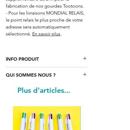
fabrication de nos gourdes Tootoons.
- Pour les livraisons MONDIAL RELAIS,
le point relais le plus proche de votre
adresse sera automatiquement
sélectionné.
En savoir plus
.
INFO PRODUIT
Gourde/Bouteille
motif cartoon renard
QUI SOMMES NOUS ?
Tootoons
métal isotherme en Inox,
double-paroi. Bouchon à vis, très
Tootoons
est un univers coloré rempli
Plus d'articles...
étanche.
de personnages funs et parfois un peu
- Hauteur : 27,5 cm, diamètre : 6,5 cm
«déjantés». Ils sont nés de
Contenance : 500 ml
l’imagination d’une artiste française qui
Création originale réalisée par notre
navigue entre Paris, Vienne et le reste
artiste Léane de Christen.
du monde. Découvrez notre univers et
Tous nos produits sont fabriqués sur
faites-vous plaisir à travers nos produits