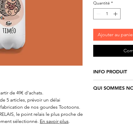
Quantité
*
Ajouter au panie
Com
INFO PRODUIT
Gourde/Bouteille
m
QUI SOMMES NO
Tootoons
métal is
artir de 49€ d'achats.
Bouchon à vis, trè
Tootoons
est un un
 5 articles, prévoir un délai
- Hauteur : 27,5 cm
personnages funs e
 fabrication de nos gourdes Tootoons.
Contenance : 500 
Ils sont nés de l’i
ELAIS, le point relais le plus proche de
Création originale 
française qui navig
ement sélectionné.
En savoir plus
.
de Christen.
reste du monde. Dé