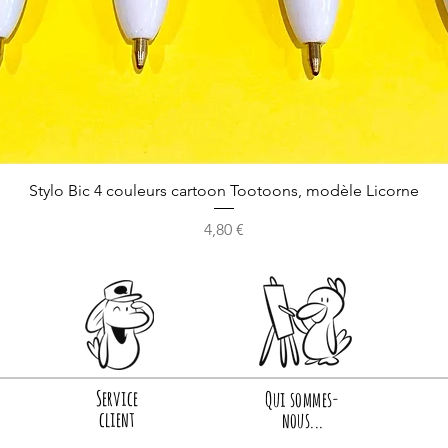
Stylo Bic 4 couleurs cartoon Tootoons, modèle Licorne
Prix
4,80 €
Service
Qui sommes-
client
nous...