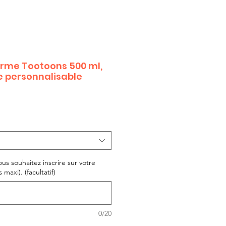
rme Tootoons 500 ml,
te personnalisable
ous souhaitez inscrire sur votre
maxi). (facultatif)
0/20