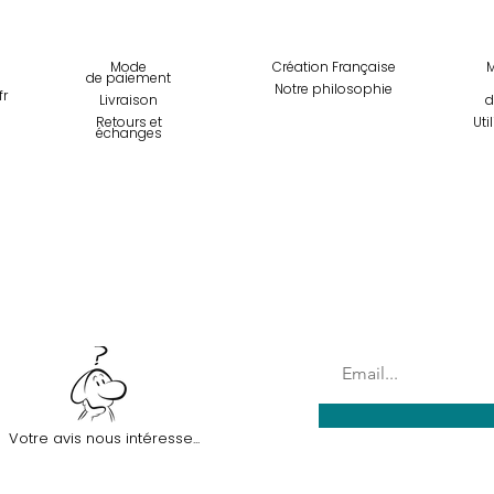
Mode
Création Française
M
de paiemen
t
Notre philosophie
fr
Livraison
d
Retours et
Uti
échanges
Inscription à la News
Votre avis nous intéresse...