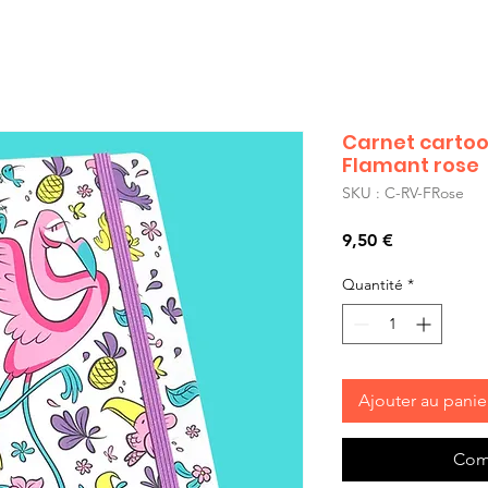
Carnet carto
Flamant rose
SKU : C-RV-FRose
Prix
9,50 €
Quantité
*
Ajouter au panie
Com