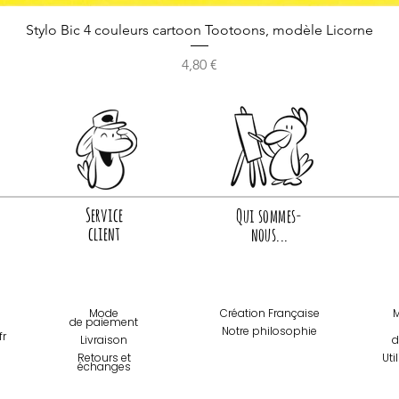
Stylo Bic 4 couleurs cartoon Tootoons, modèle Licorne
Prix
4,80 €
Service
Qui sommes-
client
nous...
Mode
Création Française
M
de paiemen
t
Notre philosophie
fr
Livraison
d
Retours et
Uti
échanges