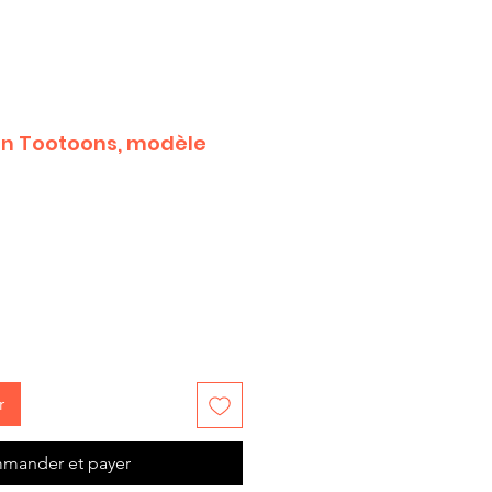
on Tootoons, modèle
r
mander et payer