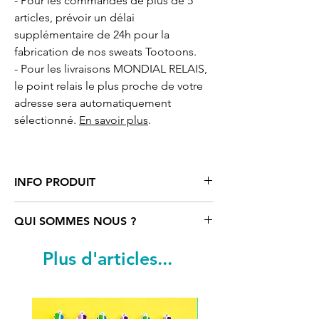
- Pour les commandes de plus de 5
articles, prévoir un délai
supplémentaire de 24h pour la
fabrication de nos sweats Tootoons.
- Pour les livraisons MONDIAL RELAIS,
le point relais le plus proche de votre
adresse sera automatiquement
sélectionné.
En savoir plus
.
INFO PRODUIT
Sweat
femme motif cartoon Chat relax
QUI SOMMES NOUS ?
Tootoons rose clair, toucher ultra doux
pour des moments "cocoon", coupe
Tootoons
est un univers coloré rempli
Plus d'articles...
loose décontractée avec large
de personnages funs et parfois un peu
encolure, bords francs au bas du
«déjantés». Ils sont nés de
vêtement.
l’imagination d’une artiste française qui
Composition : Coton 91%, polyester et
navigue entre Paris, Vienne et le reste