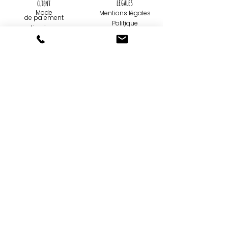
légales
client
Mode
Mentions légales
de paiemen
t
Politique
Livraison
de
confidentialité
Retours et
échanges
Utilisation de
cookies
Contact
Qui sommes-
nous...
09 75 67 59 82
Création
contact@tootoons.fr
Française
Notre
Nos horaires
philosophie