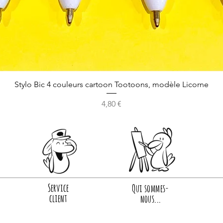
Stylo Bic 4 couleurs cartoon Tootoons, modèle Licorne
Prix
4,80 €
Service
Qui sommes-
client
nous...