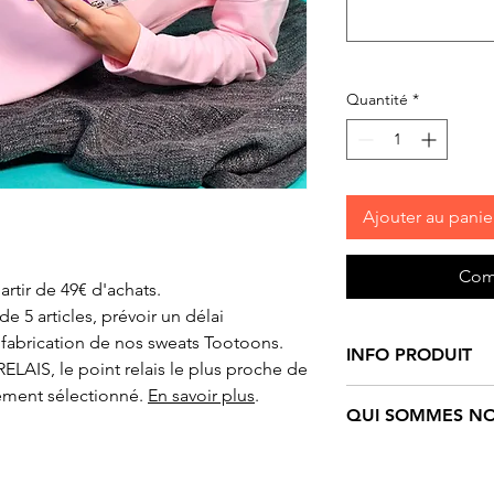
Quantité
*
Ajouter au panie
Com
artir de 49€ d'achats.
 5 articles, prévoir un délai
fabrication de nos sweats Tootoons.
INFO PRODUIT
ELAIS, le point relais le plus proche de
ement sélectionné.
En savoir plus
.
Sweat
femme motif
QUI SOMMES NO
Tootoons
rose clai
moments "cocoon"
Tootoons
est un un
avec large encolur
personnages funs e