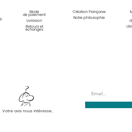
Mode
Création Française
M
de paiemen
t
Notre philosophie
fr
Livraison
d
Retours et
Uti
échanges
Inscription à la News
Votre avis nous intéresse...