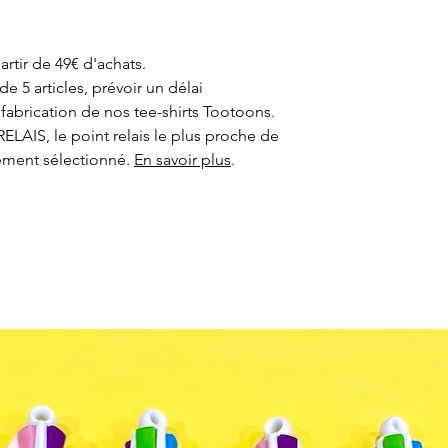
locale sur plusieur
plaisir ? Pensez
To
Pour conserver au
nous conseillons un
artir de 49€ d'achats.
qu'un repassage à 
 5 articles, prévoir un délai
fabrication de nos tee-shirts Tootoons.
ELAIS, le point relais le plus proche de
ement sélectionné.
En savoir plus
.