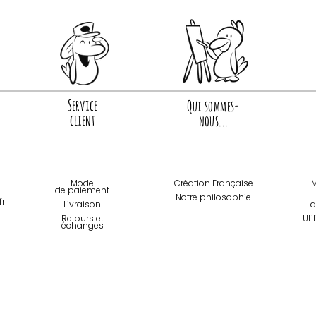
Service
Qui sommes-
client
nous...
Mode
Création Française
M
de paiemen
t
Notre philosophie
fr
Livraison
d
Retours et
Uti
échanges