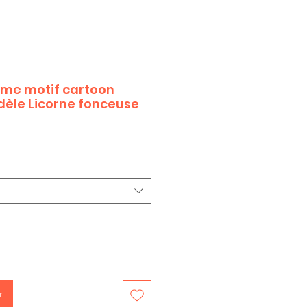
mme motif cartoon
èle Licorne fonceuse
r