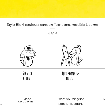
Stylo Bic 4 couleurs cartoon Tootoons, modèle Licorne
Prix
4,80 €
Service
Qui sommes-
client
nous...
Mode
Création Française
M
de paiemen
t
Notre philosophie