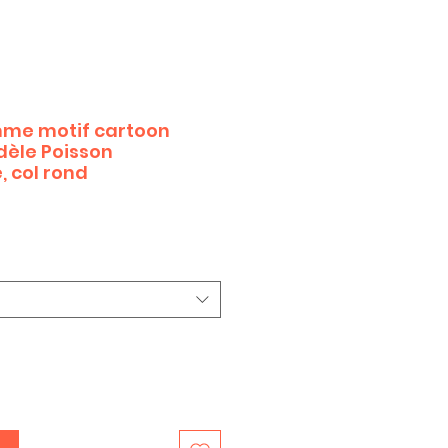
mme motif cartoon
èle Poisson
, col rond