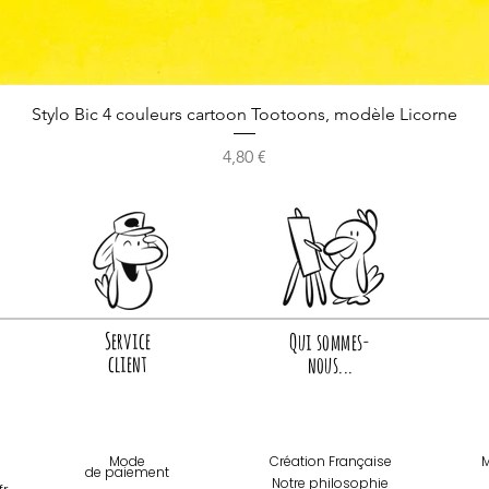
Stylo Bic 4 couleurs cartoon Tootoons, modèle Licorne
Prix
4,80 €
Service
Qui sommes-
client
nous...
Mode
Création Française
M
de paiemen
t
Notre philosophie