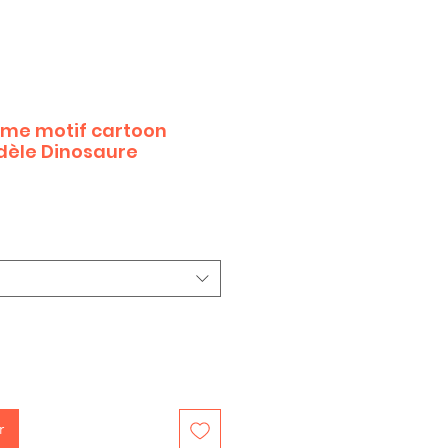
mme motif cartoon
dèle Dinosaure
r