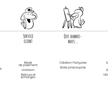
Service
Qui sommes-
client
nous...
Mode
Création Française
M
de paiemen
t
Notre philosophie
fr
Livraison
d
Retours et
Uti
échanges