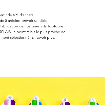
locale sur plusieur
plaisir ? Pensez
To
mieux nos
tee-shi
un lavage à l'enver
artir de 49€ d'achats.
à l'envers.
 5 articles, prévoir un délai
fabrication de nos tee-shirts Tootoons.
ELAIS, le point relais le plus proche de
ement sélectionné.
En savoir plus
.