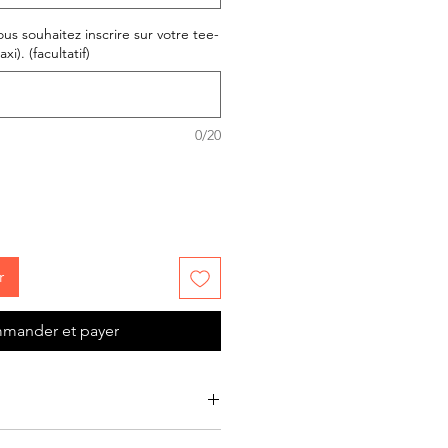
us souhaitez inscrire sur votre tee-
xi). (facultatif)
0/20
r
mander et payer
tif cartoon Renne
Tootoons
,