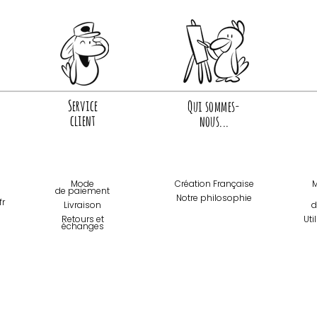
Service
Qui sommes-
client
nous...
Mode
Création Française
M
de paiemen
t
Notre philosophie
fr
Livraison
d
Retours et
Uti
échanges