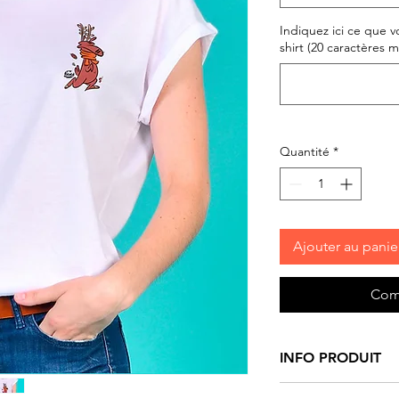
Indiquez ici ce que vo
shirt (20 caractères ma
Quantité
*
Ajouter au panie
Com
INFO PRODUIT
Tee-shirt
femme mo