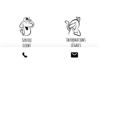
l'envers.
Informations
Service
légales
client
Mode
Mentions légales
de paiemen
t
Politique
Livraison
de
confidentialité
Retours et
échanges
Utilisation de
cookies
Contact
Qui sommes-
nous...
09 75 67 59 82
Création
contact@tootoons.fr
Française
Notre
Nos horaires
philosophie