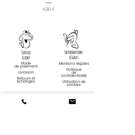
Prix
4,80 €
Informations
Service
légales
client
Mode
Mentions légales
de paiemen
t
Politique
Livraison
de
confidentialité
Retours et
échanges
Utilisation de
cookies
Contact
Qui sommes-
nous...
09 75 67 59 82
Création