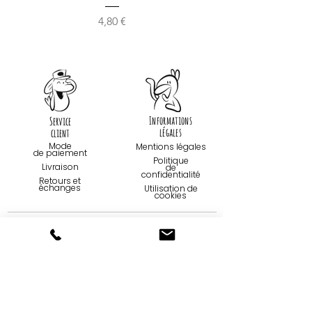
Prix
4,80 €
Informations
Service
légales
client
Mode
Mentions légales
de paiemen
t
Politique
Livraison
de
confidentialité
Retours et
échanges
Utilisation de
cookies
Contact
Qui sommes-
nous...
09 75 67 59 82
Création