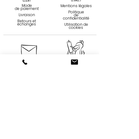
Mode
Mentions légales
de paiemen
t
Politique
Livraison
de
confidentialité
Retours et
échanges
Utilisation de
cookies
Contact
Qui sommes-
nous...
09 75 67 59 82
Création
contact@tootoons.fr
Française
Notre
Nos horaires
philosophie