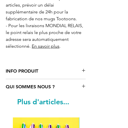
articles, prévoir un délai
supplémentaire de 24h pour la
fabrication de nos mugs Tootoons.
- Pour les livraisons MONDIAL RELAIS,
le point relais le plus proche de votre
adresse sera automatiquement
sélectionné.
En savoir plus
.
INFO PRODUIT
Tasse/mug
«vintage» avec motif
QUI SOMMES NOUS ?
cartoon poisson/licorne
Tootoons
, en
acier inoxydable émaillée blanche avec
Tootoons
est un univers coloré rempli
Plus d'articles...
rebords argent. Contenance 480 ml.
de personnages funs et parfois un peu
Dimensions : hauteur 9 cm, diamètre 9
«déjantés». Ils sont nés de
cm.
l’imagination d’une artiste française qui
Création originale réalisée par notre
navigue entre Paris, Vienne et le reste