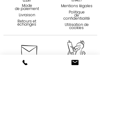
Mode
Mentions légales
de paiemen
t
Politique
Livraison
de
confidentialité
Retours et
échanges
Utilisation de
cookies
Contact
Qui sommes-
nous...
09 75 67 59 82
Création
contact@tootoons.fr
Française
Notre
Nos horaires
philosophie