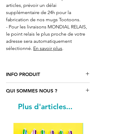
articles, prévoir un délai
supplémentaire de 24h pour la
fabrication de nos mugs Tootoons.
- Pour les livraisons MONDIAL RELAIS,
le point relais le plus proche de votre
adresse sera automatiquement
sélectionné.
En savoir plus
.
INFO PRODUIT
Tasse/mug
«vintage» avec
QUI SOMMES NOUS ?
motif cartoon licorne
Tootoons
, en
acier inoxydable émaillée blanche avec
Tootoons
est un univers coloré rempli
Plus d'articles...
rebords argent. Contenance 480 ml.
de personnages funs et parfois un peu
Dimensions : hauteur 9 cm, diamètre 9
«déjantés». Ils sont nés de
cm.
l’imagination d’une artiste française qui
Création originale réalisée par notre
navigue entre Paris, Vienne et le reste