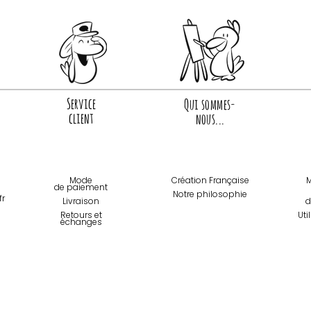
Service
Qui sommes-
client
nous...
Mode
Création Française
M
de paiemen
t
Notre philosophie
fr
Livraison
d
Retours et
Uti
échanges