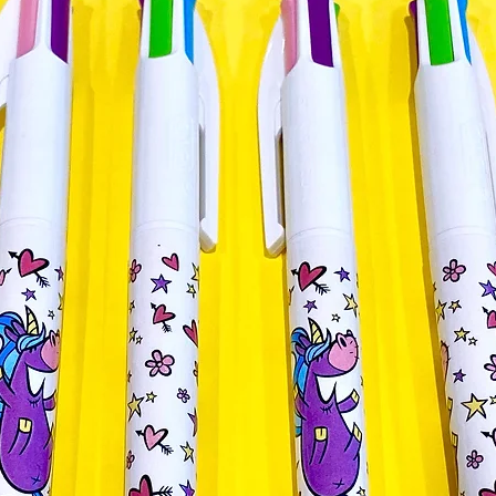
Création originale 
de Christen.
Tous nos produits 
imprimés à la main
Isère. Nous sélec
produits afin de li
plastique, beaucou
coton bio. Nous co
locale sur plusieur
Pour conserver au
nous conseillons un
qu'un repassage à 