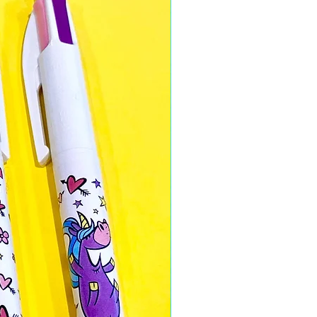
réalisée par notre artiste Léane
sont fabriqués sur place et
 dans notre atelier à Vienne en
tionnons soigneusement nos
miter l'empreinte carbone et le
p de nos textiles sont en
llaborons avec une couturière
s produits.
 mieux nos
tee-shirts Tootoons
,
 lavage à l'envers à 30°C, ainsi
l'envers.