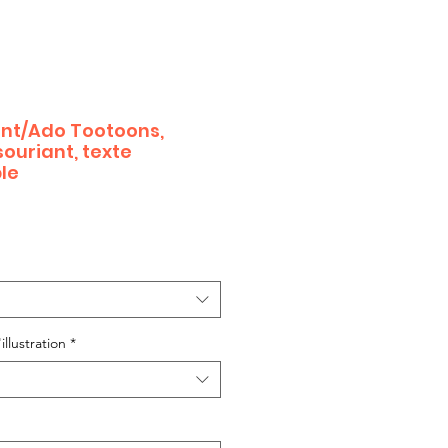
ant/Ado Tootoons,
ouriant, texte
le
illustration
*