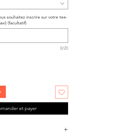
us souhaitez inscrire sur votre tee-
xi) (facultatif)
0/20
r
mander et payer