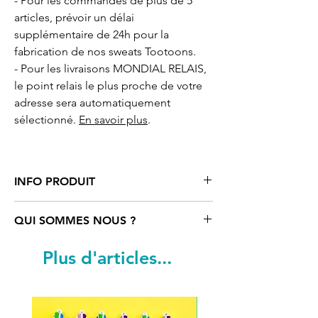
- Pour les commandes de plus de 5
articles, prévoir un délai
supplémentaire de 24h pour la
fabrication de nos sweats Tootoons.
- Pour les livraisons MONDIAL RELAIS,
le point relais le plus proche de votre
adresse sera automatiquement
sélectionné.
En savoir plus
.
INFO PRODUIT
Sweat
blanc motif cartoon Renard
QUI SOMMES NOUS ?
Tootoons
coupe mode avec capuche
doublée. Poches latérales pour les
Tootoons
est un univers coloré rempli
Plus d'articles...
tailles 4-6-8-10 ans et poches
de personnages funs et parfois un peu
kangourou pour les tailles 12-14 ans.
«déjantés». Ils sont nés de
Cordon de serrage ton sur ton, avec
l’imagination d’une artiste française qui
oeillets et embouts métal. 80%
navigue entre Paris, Vienne et le reste