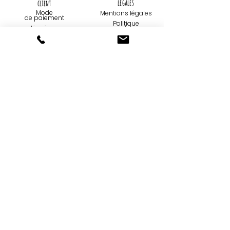
légales
client
Mode
Mentions légales
de paiemen
t
Politique
Livraison
de
confidentialité
Retours et
échanges
Utilisation de
cookies
Contact
Qui sommes-
nous...
09 75 67 59 82
Création
contact@tootoons.fr
Française
Notre
Nos horaires
philosophie