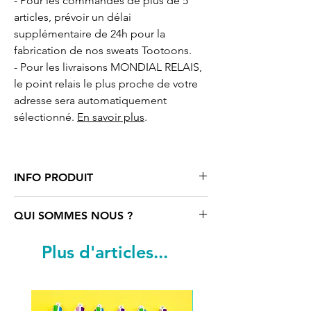
- Pour les commandes de plus de 5
articles, prévoir un délai
supplémentaire de 24h pour la
fabrication de nos sweats Tootoons.
- Pour les livraisons MONDIAL RELAIS,
le point relais le plus proche de votre
adresse sera automatiquement
sélectionné.
En savoir plus
.
INFO PRODUIT
Sweat
blanc motif cartoon Ecureuil noir
QUI SOMMES NOUS ?
et blanc
Tootoons
coupe mode avec
capuche doublée. Poches latérales
Tootoons
est un univers coloré rempli
Plus d'articles...
pour les tailles 4-6-8-10 ans et poches
de personnages funs et parfois un peu
kangourou pour les tailles 12-14 ans.
«déjantés». Ils sont nés de
Cordon de serrage ton sur ton, avec
l’imagination d’une artiste française qui
oeillets et embouts métal. 80%
navigue entre Paris, Vienne et le reste