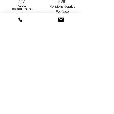
légales
client
Mode
Mentions légales
de paiemen
t
Politique
Livraison
de
confidentialité
Retours et
échanges
Utilisation de
cookies
Contact
Qui sommes-
nous...
09 75 67 59 82
Création
contact@tootoons.fr
Française
Notre
Nos horaires
philosophie