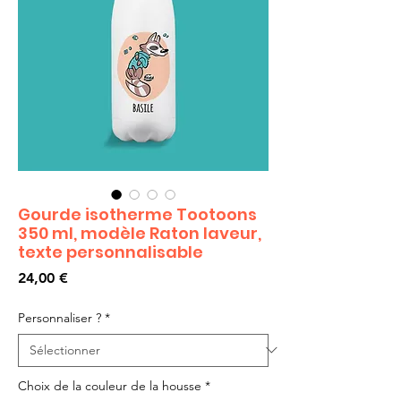
Gourde isotherme Tootoons
350 ml, modèle Raton laveur,
texte personnalisable
Prix
24,00 €
Personnaliser ?
*
Choix de la couleur de la housse
*