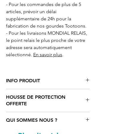
- Pour les commandes de plus de 5
articles, prévoir un délai
supplémentaire de 24h pour la
fabrication de nos gourdes Tootoons.
- Pour les livraisons MONDIAL RELAIS,
le point relais le plus proche de votre
adresse sera automatiquement
sélectionné.
En savoir plus
.
INFO PRODUIT
Gourde/Bouteille
motif cartoon raton
HOUSSE DE PROTECTION
laveur
Tootoons
métal isotherme en
OFFERTE
Inox, double-paroi. Bouchon à vis, très
étanche.
Pour chaque
gourde Tootoons
QUI SOMMES NOUS ?
Hauteur : 23,5 cm
achetée, une housse stylée et colorée
Diamètre : 7 cm
offerte !
Tootoons
est un univers coloré rempli