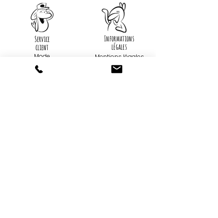
Informations
Service
légales
client
Mode
Mentions légales
de paiemen
t
Politique
Livraison
de
confidentialité
Retours et
échanges
Utilisation de
cookies
Contact
Qui sommes-
nous...
09 75 67 59 82
Création
contact@tootoons.fr
Française
Notre
Nos horaires
philosophie