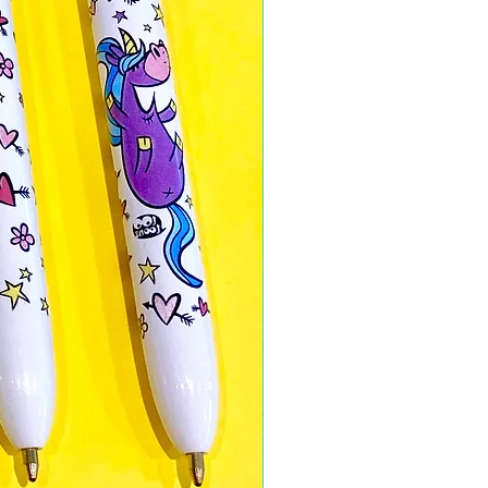
llaborons avec une couturière
s produits.
 mieux nos
sacs tote-bags
nseillons un lavage à l'envers à
epassage à l'envers.