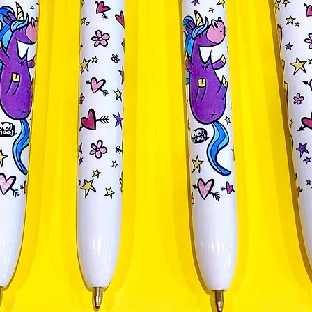
coton bio. Nous co
locale sur plusieur
Pour conserver au
Tootoons
, nous co
30°C, ainsi qu'un r