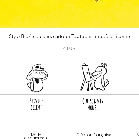
Stylo Bic 4 couleurs cartoon Tootoons, modèle Licorne
Prix
4,80 €
Service
Qui sommes-
client
nous...
Mode
Création Française
M
de paiemen
t