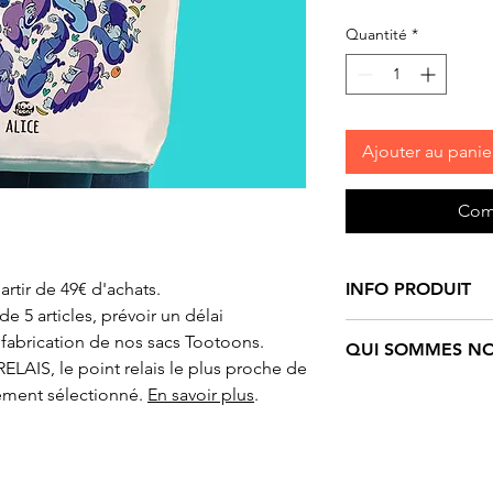
Quantité
*
Ajouter au panie
Com
artir de 49€ d'achats.
INFO PRODUIT
 5 articles, prévoir un délai
Sac tote-bag
, moti
fabrication de nos sacs Tootoons.
QUI SOMMES NO
100% coton bio cert
ELAIS, le point relais le plus proche de
Greenlife, couleur 
Tootoons
est un un
ement sélectionné.
En savoir plus
.
soufflet de 12 cm 
personnages funs e
Le coton biologiqu
Ils sont nés de l’i
substance toxique,
française qui navig
ou aucun engrais c