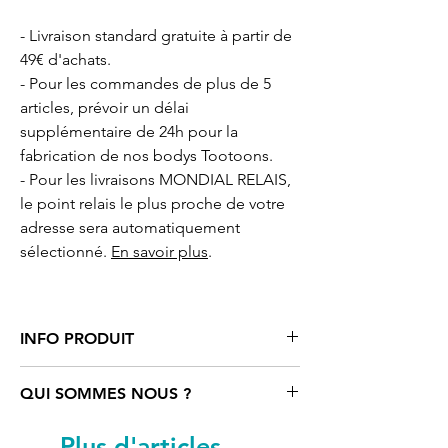
- Livraison standard gratuite à partir de
49€ d'achats.
- Pour les commandes de plus de 5
articles, prévoir un délai
supplémentaire de 24h pour la
fabrication de nos bodys Tootoons.
- Pour les livraisons MONDIAL RELAIS,
le point relais le plus proche de votre
adresse sera automatiquement
sélectionné.
En savoir plus
.
INFO PRODUIT
Body
blanc motif cartoon Licorne
QUI SOMMES NOUS ?
Tootoons
, 100% coton issu de
l'agriculture biologique certifié OCS
Tootoons
est un univers coloré rempli
Plus d'articles...