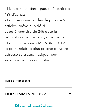
- Livraison standard gratuite à partir de
49€ d'achats.
- Pour les commandes de plus de 5
articles, prévoir un délai
supplémentaire de 24h pour la
fabrication de nos bodys Tootoons.
- Pour les livraisons MONDIAL RELAIS,
le point relais le plus proche de votre
adresse sera automatiquement
sélectionné.
En savoir plus
.
INFO PRODUIT
Body
blanc motif cartoon Poisson
QUI SOMMES NOUS ?
Tootoons
, 100% coton issu de
l'agriculture biologique certifié OCS
Tootoons
est un univers coloré rempli
Plus d'articles...